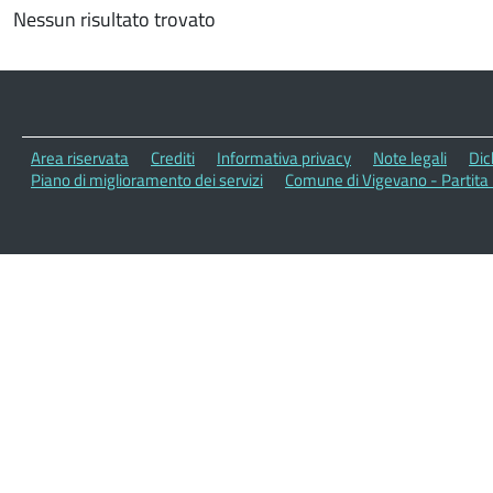
Nessun risultato trovato
Area riservata
Crediti
Informativa privacy
Note legali
Dic
Piano di miglioramento dei servizi
Comune di Vigevano - Partita