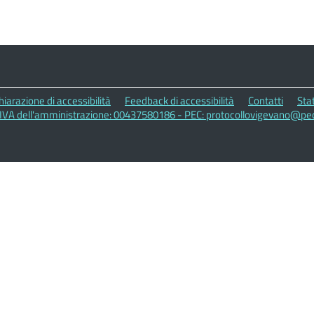
hiarazione di accessibilità
Feedback di accessibilità
Contatti
Stat
 IVA dell'amministrazione: 00437580186 - PEC: protocollovigevano@pec