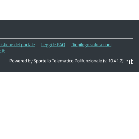
istiche del portale
Leggi le FAQ
Riepilogo valutazioni
.it
Powered by Sportello Telematico Polifunzionale (v. 10.41.2)