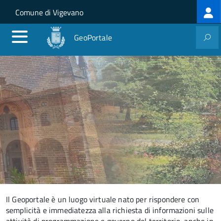
Lo
Salta al contenuto principale
Skip to site navigation
Comune di Vigevano
m
GeoPortale
Il Geoportale è un luogo virtuale nato per rispondere con
semplicità e immediatezza alla richiesta di informazioni sulle