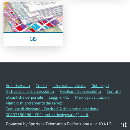
GIS
Area riservata
Crediti
Informativa privacy
Note legali
Dichiarazione di accessibilità
Feedback di accessibilità
Contatti
Statistiche del portale
Leggi le FAQ
Riepilogo valutazioni
Piano di miglioramento dei servizi
Comune di Vigevano - Partita IVA dell'amministrazione:
00437580186 - PEC: protocollovigevano@pec.it
Powered by Sportello Telematico Polifunzionale (v. 10.41.2)